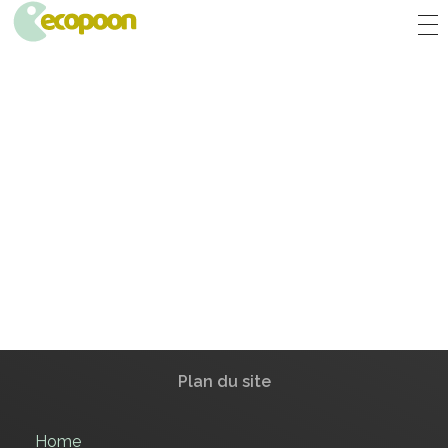
ECOPOON - COUVERTS ÉCOLOGIQUES, DURABLEMENT BONS
Pratiques, résistants et délicieux, les couverts écologiques Ecopoon vont sublimer vos repas, dessers et cafés !
Plan du site
Home