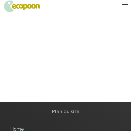
ECOPOON - COUVERTS ÉCOLOGIQUES, DURABLEMENT BONS
Pratiques, résistants et délicieux, les couverts écologiques Ecopoon vont sublimer vos repas, dessers et cafés !
Plan du site
Home